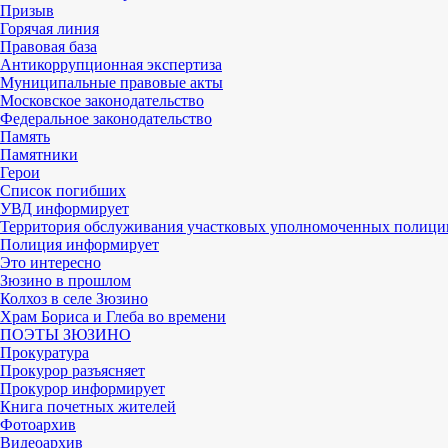
Призыв
Горячая линия
Правовая база
Антикоррупционная экспертиза
Муниципальные правовые акты
Московское законодательство
Федеральное законодательство
Память
Памятники
Герои
Список погибших
УВД информирует
Территория обслуживания участковых уполномоченных полици
Полиция информирует
Это интересно
Зюзино в прошлом
Колхоз в селе Зюзино
Храм Бориса и Глеба во времени
ПОЭТЫ ЗЮЗИНО
Прокуратура
Прокурор разъясняет
Прокурор информирует
Книга почетных жителей
Фотоархив
Видеоархив