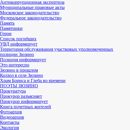
Антикоррупционная экспертиза
Муниципальные правовые акты
Московское законодательство
Федеральное законодательство
Память
Памятники
Герои
Список погибших
УВД информирует
Территория обслуживания участковых уполномоченных
полиции Зюзино
Полиция информирует
Это интересно
Зюзино в прошлом
Колхоз в селе Зюзино
Храм Бориса и Глеба во времени
ПОЭТЫ ЗЮЗИНО
Прокуратура
Прокурор разъясняет
Прокурор информирует
Книга почетных жителей
Фотоархив
Видеоархив
Контакты
Экология