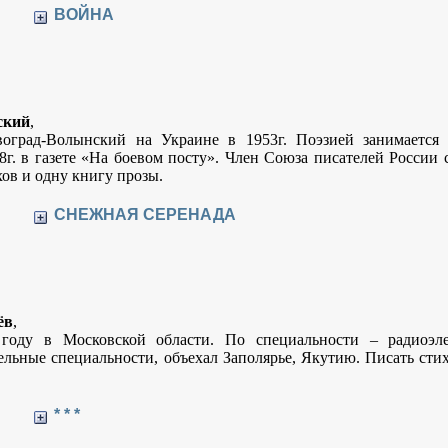
ВОЙНА
ский
,
воград-Волынский на Украине в 1953г. Поэзией занимается 
8г. в газете «На боевом посту». Член Союза писателей России с
ов и одну книгу прозы.
СНЕЖНАЯ СЕРЕНАДА
ёв
,
году в Московской области. По специальности – радиоэл
ельные специальности, объехал Заполярье, Якутию. Писать стих
* * *