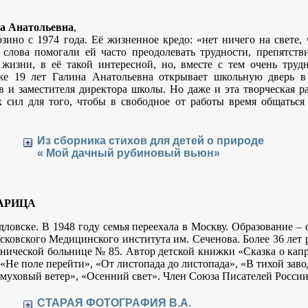
а Анатольевна
,
зино с 1974 года. Её жизненное кредо: «нет ничего на свете, 
 слова помогали ей часто преодолевать трудности, препятст
жизни, в её такой интересной, но, вместе с тем очень труд
же 19 лет Галина Анатольевна открывает школьную дверь в 
в и заместителя директора школы. Но даже и эта творческая ра
х сил для того, чтобы в свободное от работы время общаться
Из сборника стихов для детей о природе
« Мой дачный рубиновый вьюн»
АРИЦА
рдловске. В 1948 году семья переехала в Москву. Образование –
осковского Медицинского института им. Сеченова. Более 36 лет 
нической больнице № 85. Автор детской книжки «Сказка о ка
«Не поле перейти», «От листопада до листопада», «В тихой зав
ёмуховый ветер», «Осенний свет». Член Союза Писателей России
СТАРАЯ ФОТОГРАФИЯ В.А.