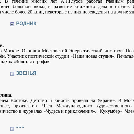
. В течение многих лет А.Г.Глухов работал главным ред
 внес большой вклад в развитие книжного дела в стране.
 числе более 20 книг, некоторые из них переведены на другие яз
РОДНИК
ов
,
в Москве. Окончил Московский Энергетический институт. Поэ
ён. Участник поэтической студии «Наша новая студия». Печатал
нахах «Золотая строфа».
ЗВЕНЬЯ
илина
,
нем Востоке. Детство и юность провела на Украине. В Моск
сшее, архитектор. Член Международного художественного 
дничество в журналах «Чудеса и приключения», «Кукумбер». Чле
* * *