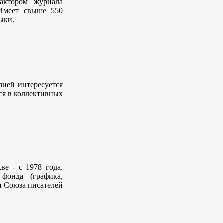
актором журнала
 Имеет свыше 550
ыки.
зией интересуется
ся в коллективных
ве - с 1978 года.
фонда (графика,
н Союза писателей