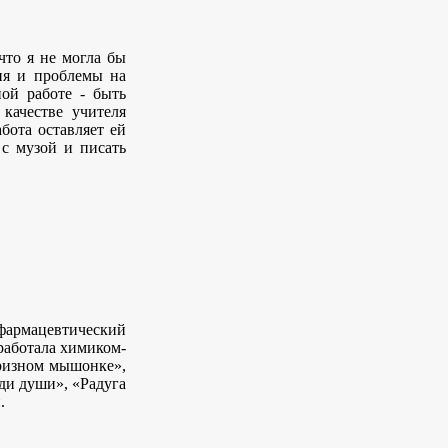
что я не могла бы
вия и проблемы на
ной работе - быть
качестве учителя
бота оставляет ей
 с музой и писать
 фармацевтический
работала химиком-
призном мышонке»,
оди души», «Радуга
.