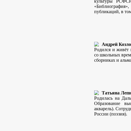
культуры РСФСР
«Библиография»,
публикаций, в том
Андрей Козл
Родился и живёт 
со школьных врем
сборниках и альма
Татьяна Леп
Родилась на Даль
Образование вы
акварель). Сотру
России (поэзия).