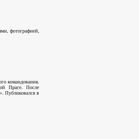
ями, фотографией,
ого командования.
ой Праге. После
». Публиковался в