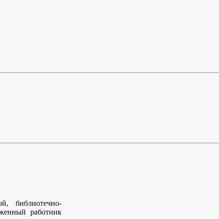
й, библиотечно-
уженный работник