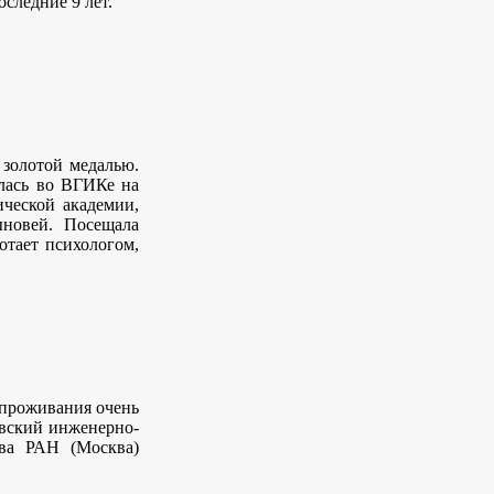
оследние 9 лет.
 золотой медалью.
илась во ВГИКе на
ической академии,
ыновей. Посещала
отает психологом,
 проживания очень
овский инженерно-
ева РАН (Москва)