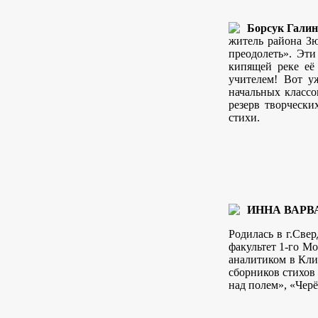
Борсук Галин
житель района Зю
преодолеть». Эти
кипящей реке её 
учителем! Вот у
начальных классо
резерв творчески
стихи.
ИННА ВАРВ
Родилась в г.Све
факультет 1-го М
аналитиком в Кли
сборников стихов 
над полем», «Чер