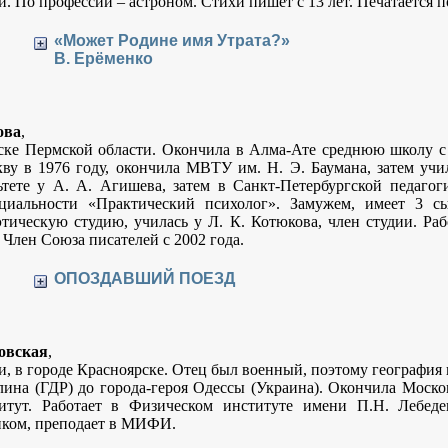
. По профессии – астроном. Стихи пишет с 13 лет. Печатается п
«Может Родине имя Утрата?»
В. Ерёменко
ова
,
ске Пермской области. Окончила в Алма-Ате среднюю школу с
ву в 1976 году, окончила МВТУ им. Н. Э. Баумана, затем уч
тете у А. А. Агишева, затем в Санкт-Петербургской педагог
циальности «Практический психолог». Замужем, имеет 3 с
ическую студию, училась у Л. К. Котюкова, член студии. Раб
 Член Союза писателей с 2002 года.
ОПОЗДАВШИЙ ПОЕЗД
овская
,
и, в городе Красноярске. Отец был военный, поэтому география
лина (ГДР) до города-героя Одессы (Украина). Окончила Моск
итут. Работает в Физическом институте имени П.Н. Лебед
иком, преподает в МИФИ.