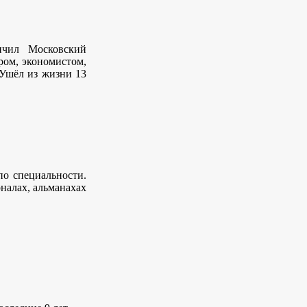
нчил Московский
ром, экономистом,
 Ушёл из жизни 13
по специальности.
рналах, альманахах