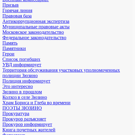
Призыв
Горячая линия
Правовая база
Антикоррупционная экспертиза
Муниципальные правовые акты
Московское законодательство
Федеральное законодательство
Память
Памятники
Герои
Список погибших
УВД информирует
Территория обслуживания участковых уполномоченных
полиции Зюзино
Полиция информирует
Это интересно
Зюзино в прошлом
Колхоз в селе Зюзино
Храм Бориса и Глеба во времени
ПОЭТЫ ЗЮЗИНО
Прокуратура
Прокурор разъясняет
Прокурор информирует
Книга почетных жителей