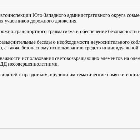
савтоинспекции Юго-Западного административного округа сов
ых участников дорожного движения.
рожно-транспортного травматизма и обеспечение безопасности 
и разъяснительные беседы о необходимости неукоснительного с
ра, а также безопасному использованию средств индивидуальной
жности использования световозвращающих элементов на одежде 
ПДД несовершеннолетними.
и детей с праздником, вручили им тематические памятки и кни