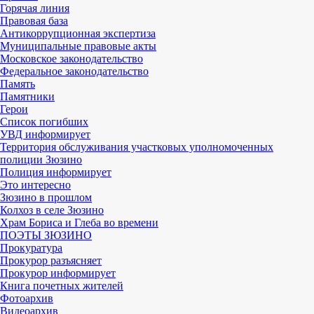
Горячая линия
Правовая база
Антикоррупционная экспертиза
Муниципальные правовые акты
Московское законодательство
Федеральное законодательство
Память
Памятники
Герои
Список погибших
УВД информирует
Территория обслуживания участковых уполномоченных
полиции Зюзино
Полиция информирует
Это интересно
Зюзино в прошлом
Колхоз в селе Зюзино
Храм Бориса и Глеба во времени
ПОЭТЫ ЗЮЗИНО
Прокуратура
Прокурор разъясняет
Прокурор информирует
Книга почетных жителей
Фотоархив
Видеоархив