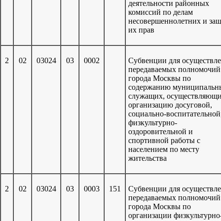
деятельности районных
комиссий по делам
несовершеннолетних и за
их прав
2
02
03024
03
0002
Субвенции для осуществл
передаваемых полномочи
города Москвы по
содержанию муниципальн
служащих, осуществляющ
организацию досуговой,
социально-воспитательной
физкультурно-
оздоровительной и
спортивной работы с
населением по месту
жительства
2
02
03024
03
0003
151
Субвенции для осуществл
передаваемых полномочи
города Москвы по
организации физкультурно