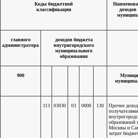
Коды бюджетной
Наименова
классификации
доходов
муниципа
главного
доходов бюджета
администратора
внутригородского
муниципального
образования
900
Муници
муниципал
113
03030
03
0000
130
Прочие доход
получателями
внутригород
образований 
Москвы и Сан
затрат бюдже