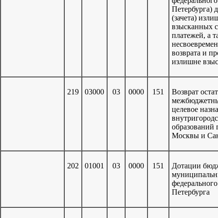
федерального
Петербурга) 
(зачета) изл
взысканных с
платежей, а 
несвоевремен
возврата и п
излишне взы
219
03000
03
0000
151
Возврат оста
межбюджетны
целевое назн
внутригород
образований 
Москвы и Са
202
01001
03
0000
151
Дотации бюд
муниципальн
федерального
Петербурга