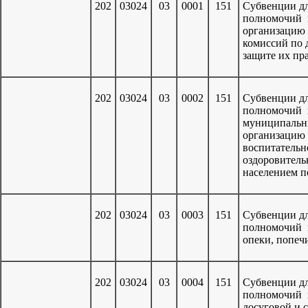
202
03024
03
0001
151
Субвенции дл
полномочий г
организацию
комиссий по 
защите их пр
202
03024
03
0002
151
Субвенции дл
полномочий 
муниципальн
организацию 
воспитательн
оздоровитель
населением п
202
03024
03
0003
151
Субвенции дл
полномочий 
опеки, попеч
202
03024
03
0004
151
Субвенции дл
полномочий 
досуговой и 