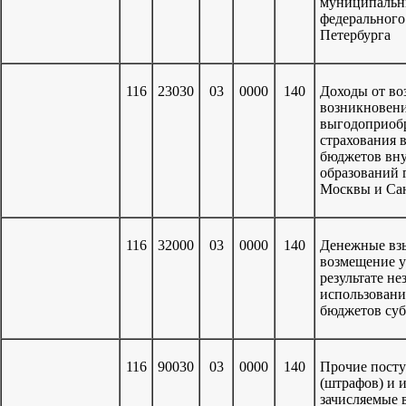
муниципальн
федерального
Петербурга
116
23030
03
0000
140
Доходы от во
возникновени
выгодоприобр
страхования 
бюджетов вн
образований 
Москвы и Са
116
32000
03
0000
140
Денежные взы
возмещение у
результате н
использовани
бюджетов суб
116
90030
03
0000
140
Прочие посту
(штрафов) и 
зачисляемые