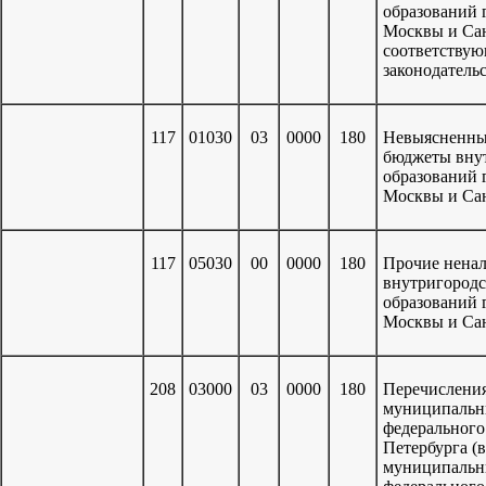
образований 
Москвы и Сан
соответствую
законодатель
117
01030
03
0000
180
Невыясненные
бюджеты вну
образований 
Москвы и Са
117
05030
00
0000
180
Прочие нена
внутригород
образований 
Москвы и Са
208
03000
03
0000
180
Перечисления
муниципальн
федерального
Петербурга (
муниципальн